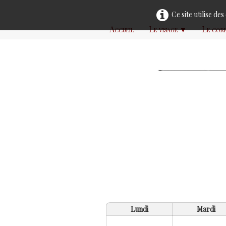
Ce site utilise de
Accueil
Le visage
Le cor
▼
Lundi
Mardi