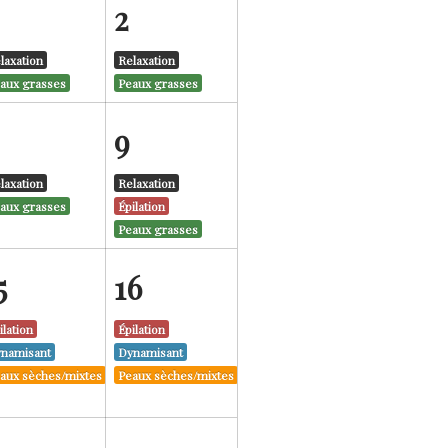
2
laxation
Relaxation
aux grasses
Peaux grasses
9
laxation
Relaxation
aux grasses
Épilation
Peaux grasses
5
16
ilation
Épilation
namisant
Dynamisant
aux sèches/mixtes
Peaux sèches/mixtes