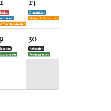
2
23
ilation
Dynamisant
namisant
Peaux sèches/mixtes
aux sèches/mixtes
9
30
laxation
Relaxation
aux grasses
Peaux grasses