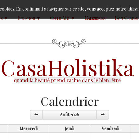
s cookies. En continuant à naviguer sur ce site, vous acceptez notre utilis
ps
Epilation
Cellu M6
Calendrier
Bon Cadeau
▼
▼
▼
Casa
Holistika
quand la beauté prend racine dans le bien-être
Calendrier
Août 2026
Mercredi
Jeudi
Vendredi