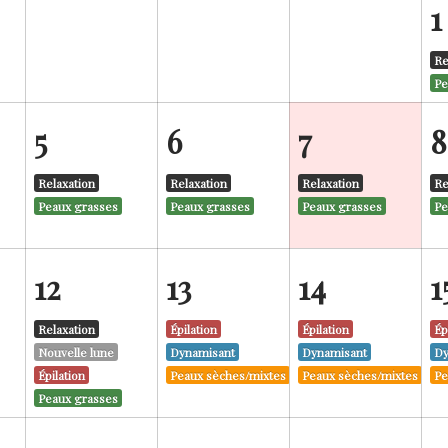
1
Re
Pe
5
6
7
8
Relaxation
Relaxation
Relaxation
Re
Peaux grasses
Peaux grasses
Peaux grasses
Pe
12
13
14
1
Relaxation
Épilation
Épilation
Ép
Nouvelle lune
Dynamisant
Dynamisant
Dy
Épilation
Peaux sèches/mixtes
Peaux sèches/mixtes
Pe
Peaux grasses