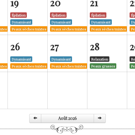
19
20
21
2
Épilation
Épilation
Épilation
Ép
Dynamisant
Dynamisant
Dynamisant
Dy
xtes
Peaux sèches/mixtes
Peaux sèches/mixtes
Peaux sèches/mixtes
Pe
26
27
28
2
Dynamisant
Dynamisant
Relaxation
Re
xtes
Peaux sèches/mixtes
Peaux sèches/mixtes
Peaux grasses
Pe
Août 2026