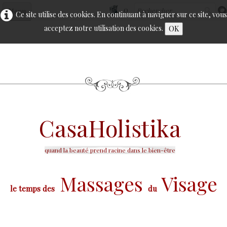
0
Menu
Ce site utilise des cookies. En continuant à naviguer sur ce site, vous
acceptez notre utilisation des cookies.
OK
Accueil
Le visage
▼
Le corps
▼
Epilation
▼
Casa
Holistika
Cellu M6
▼
Calendrier
quand la beauté prend racine dans le bien-être
Bon Cadeau
Massages
Visage
Contact
le temps des
du