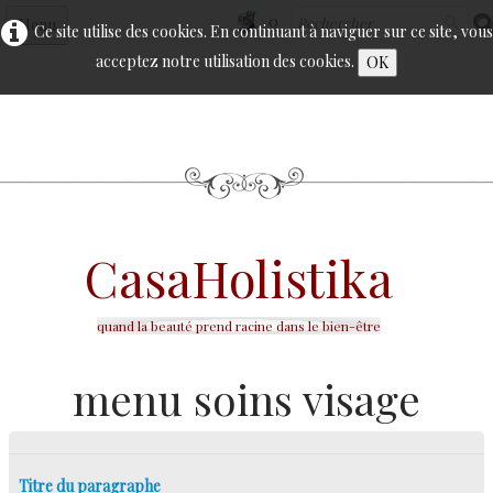
0
Menu
Ce site utilise des cookies. En continuant à naviguer sur ce site, vous
acceptez notre utilisation des cookies.
OK
Accueil
Le visage
▼
Le corps
▼
Epilation
▼
Casa
Holistika
Cellu M6
▼
Calendrier
quand la beauté prend racine dans le bien-être
Bon Cadeau
menu soins visage
Contact
Titre du paragraphe